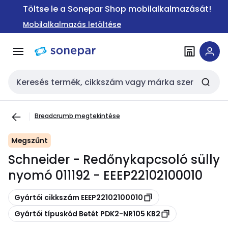
Ugrás a
Ugrás a
Töltse le a Sonepar Shop mobilalkalmazását!
navigációhoz
tartalomra
Mobilalkalmazás letöltése
Keresési bemenet
Breadcrumb megtekintése
Megszűnt
Schneider - Redőnykapcsoló sülly
nyomó 011192 - EEEP22102100010
Másolás
Gyártói cikkszám EEEP22102100010
Másolás
Gyártói típuskód Betét PDK2-NR105 KB2