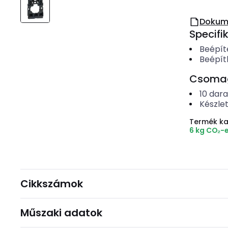
Dokum
Specifi
Beépít
Beépít
Csomago
10
dar
Készle
Termék k
6 kg CO₂-
Cikkszámok
Műszaki adatok