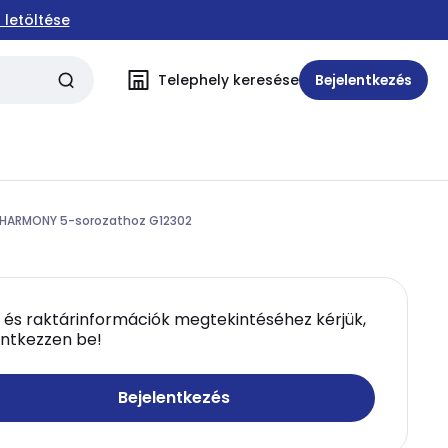
 letöltése
Telephely keresése
Bejelentkezés
 HARMONY 5-sorozathoz G12302
 és raktárinformációk megtekintéséhez kérjük,
entkezzen be!
Bejelentkezés