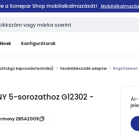
 le a Sonepar Shop mobilalkalmazását!
Mobilalkalmazás
dések
Konfigurátorok
zültségű kapcsolástechnika)
Vezérlőkészülék adapter
Rögzítőkeret
Y 5-sorozathoz G12302 -
Ár-
jel
Harmony ZB5AZ009