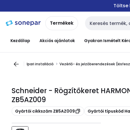
Ugrás a
Ugrás a
Töltse
navigációhoz
tartalomra
Termékek
Keresési bemenet
Kezdőlap
Akciós ajánlatok
Gyakran Ismételt Kér
Ipari installáció
Vezérlő- és jelzőberendezések (kisfes
Schneider - Rögzítőkeret HARMON
ZB5AZ009
Másolás
Másolás
Gyártói cikkszám ZB5AZ009
Gyártói típuskód 