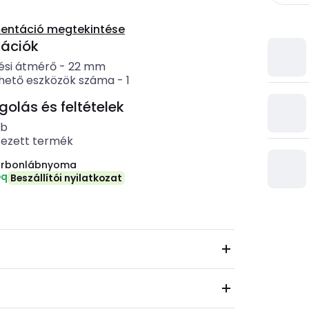
entáció megtekintése
kációk
ési átmérő
-
22
mm
hető eszközök száma
-
1
lás és feltételek
ab
tezett termék
arbonlábnyoma
eq
Beszállítói nyilatkozat