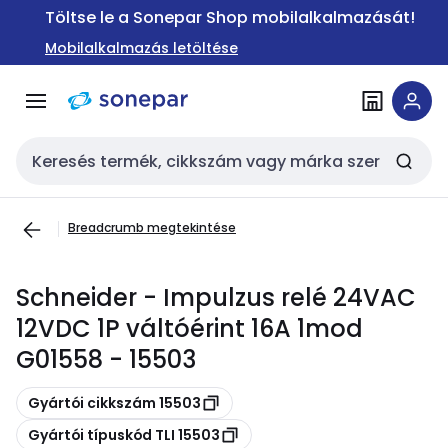
Ugrás a
Ugrás a
Töltse le a Sonepar Shop mobilalkalmazását!
navigációhoz
tartalomra
Mobilalkalmazás letöltése
Keresési bemenet
Breadcrumb megtekintése
Schneider - Impulzus relé 24VAC
12VDC 1P váltóérint 16A 1mod
G01558 - 15503
Másolás
Gyártói cikkszám 15503
Másolás
Gyártói típuskód TLI 15503