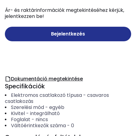
Ár- és raktárinformációk megtekintéséhez kérjük,
jelentkezzen be!
Bejelentkezés
Dokumentáció megtekintése
Specifikációk
Elektromos csatlakozó típusa
-
csavaros
csatlakozás
Szerelési mód
-
egyéb
Kivitel
-
integrálható
Foglalat
-
nincs
Váltóérintkezők száma
-
0