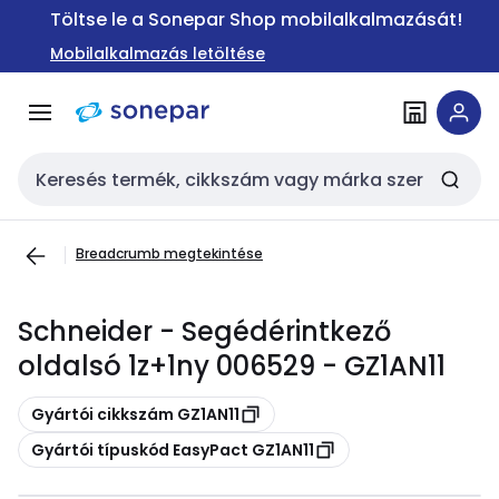
Ugrás a
Ugrás a
Töltse le a Sonepar Shop mobilalkalmazását!
navigációhoz
tartalomra
Mobilalkalmazás letöltése
Keresési bemenet
Breadcrumb megtekintése
Schneider - Segédérintkező
oldalsó 1z+1ny 006529 - GZ1AN11
Másolás
Gyártói cikkszám GZ1AN11
Másolás
Gyártói típuskód EasyPact GZ1AN11