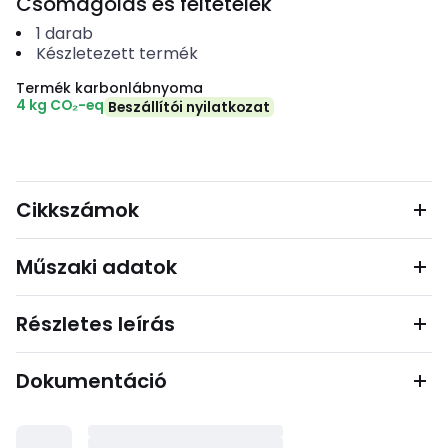
Csomagolás és feltételek
1
darab
Készletezett termék
Termék karbonlábnyoma
4 kg CO₂-eq
Beszállítói nyilatkozat
Cikkszámok
Műszaki adatok
Részletes leírás
Dokumentáció