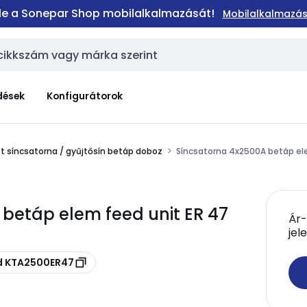
 le a Sonepar Shop mobilalkalmazását!
Mobilalkalmazás
dések
Konfigurátorok
t síncsatorna / gyűjtősín betáp doboz
Síncsatorna 4x2500A betáp el
 betáp elem feed unit ER 47
Ár-
jel
ód KTA2500ER47