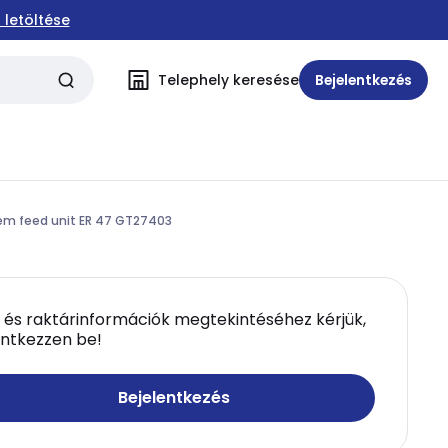
 letöltése
Telephely keresése
Bejelentkezés
em feed unit ER 47 GT27403
 és raktárinformációk megtekintéséhez kérjük,
entkezzen be!
Bejelentkezés