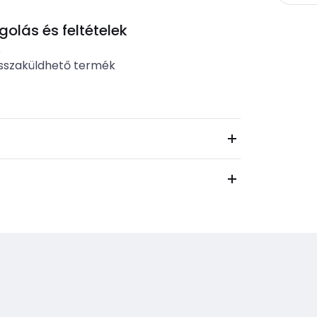
lás és feltételek
b
sszaküldhető termék