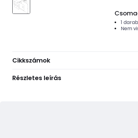
Csomago
1
dara
Nem vi
Cikkszámok
Részletes leírás