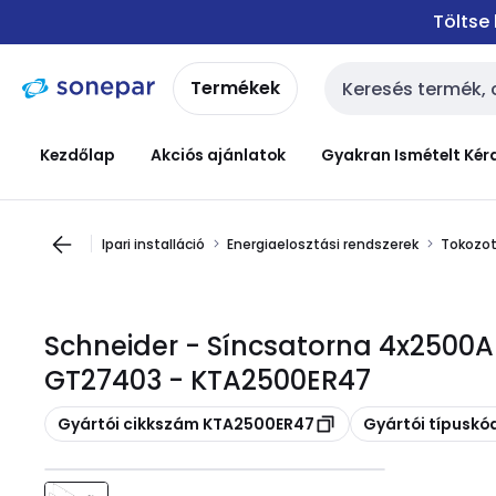
Ugrás a
Ugrás a
Töltse
navigációhoz
tartalomra
Termékek
Keresési bemenet
Kezdőlap
Akciós ajánlatok
Gyakran Ismételt Kér
Ipari installáció
Energiaelosztási rendszerek
Tokozot
Schneider - Síncsatorna 4x2500A
GT27403 - KTA2500ER47
Másolás
Másolás
Gyártói cikkszám KTA2500ER47
Gyártói típusk