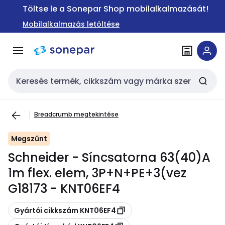
Ugrás a
Ugrás a
Töltse le a Sonepar Shop mobilalkalmazását!
navigációhoz
tartalomra
Mobilalkalmazás letöltése
Keresési bemenet
Breadcrumb megtekintése
Megszűnt
Schneider - Síncsatorna 63(40)A
1m flex. elem, 3P+N+PE+3(vez
G18173 - KNT06EF4
Másolás
Gyártói cikkszám KNT06EF4
Másolás