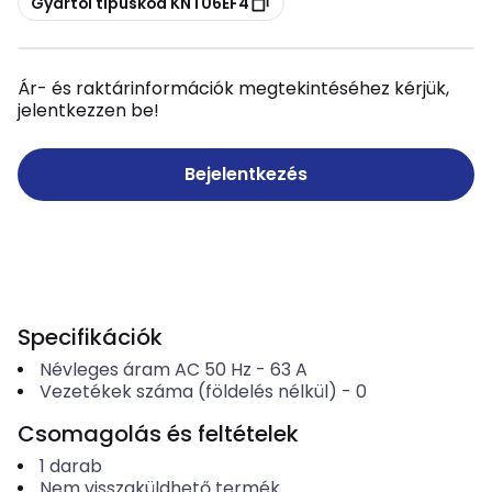
Gyártói típuskód KNT06EF4
Ár- és raktárinformációk megtekintéséhez kérjük,
jelentkezzen be!
Bejelentkezés
Specifikációk
Névleges áram AC 50 Hz
-
63
A
Vezetékek száma (földelés nélkül)
-
0
Csomagolás és feltételek
1
darab
Nem visszaküldhető termék