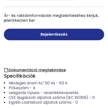
Ár- és raktárinformációk megtekintéséhez kérjük,
jelentkezzen be!
Bejelentkezés
Dokumentáció megtekintése
Specifikációk
Névleges áram AC 50 Hz
-
63
A
Pólusszám
-
4
Leágazás típusa
-
vezetékbevezetés
CEE dugaszoló aljzatok száma (IEC 60309)
-
0
Egyéb csatlakozó aljzatok száma
-
0