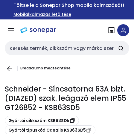
Ugrás a
Ugrás a
Töltse le a Sonepar Shop mobilalkalmazását!
navigációhoz
tartalomra
Mobilalkalmazás letöltése
Keresési bemenet
Breadcrumb megtekintése
Schneider - Síncsatorna 63A bizt.
(DIAZED) szak. leágazó elem IP55
GT26852 - KSB63SD5
Másolás
Gyártói cikkszám KSB63SD5
Másolás
Gyártói típuskód Canalis KSB63SD5