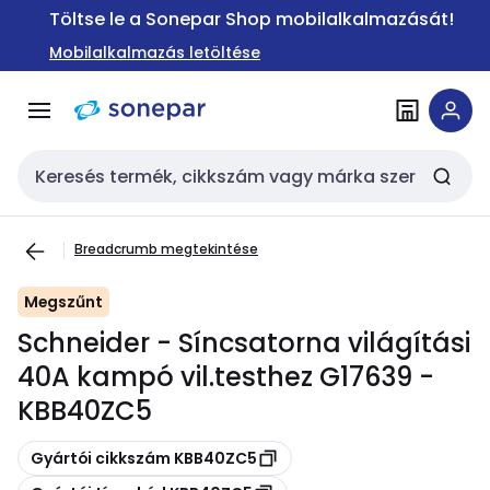
Ugrás a
Ugrás a
Töltse le a Sonepar Shop mobilalkalmazását!
navigációhoz
tartalomra
Mobilalkalmazás letöltése
Keresési bemenet
Breadcrumb megtekintése
Megszűnt
Schneider - Síncsatorna világítási
40A kampó vil.testhez G17639 -
KBB40ZC5
Másolás
Gyártói cikkszám KBB40ZC5
Másolás