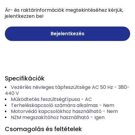
Ár- és raktárinformációk megtekintéséhez kérjük,
jelentkezzen be!
Bejelentkezés
Specifikációk
Vezérlés névleges tápfeszültsége AC 50 Hz
-
380-
440
V
Működtetés feszültségtípusa
-
AC
Terheléskapcsoló számára alkalmas
-
Nem
Motorvédő kapcsolókhoz használható
-
Nem
NZM megszakítóhoz használható
-
Igen
Csomagolás és feltételek