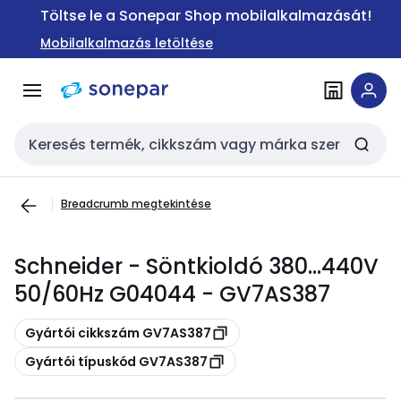
Ugrás a
Ugrás a
Töltse le a Sonepar Shop mobilalkalmazását!
navigációhoz
tartalomra
Mobilalkalmazás letöltése
Keresési bemenet
Breadcrumb megtekintése
Schneider - Söntkioldó 380...440V
50/60Hz G04044 - GV7AS387
Másolás
Gyártói cikkszám GV7AS387
Másolás
Gyártói típuskód GV7AS387