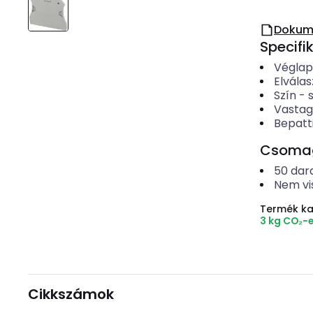
Dokum
Specifi
Véglap
Elválas
Szín
-
Vastag
Bepatt
Csomago
50
dar
Nem vi
Termék k
3 kg CO₂-
Cikkszámok