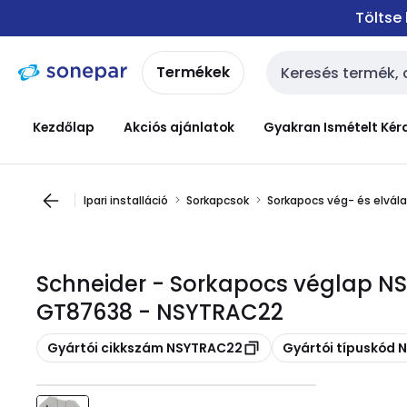
Ugrás a
Ugrás a
Töltse
navigációhoz
tartalomra
Termékek
Keresési bemenet
Kezdőlap
Akciós ajánlatok
Gyakran Ismételt Kér
Ipari installáció
Sorkapcsok
Sorkapocs vég- és elvál
Schneider - Sorkapocs véglap NS
GT87638 - NSYTRAC22
Másolás
Másolás
Gyártói cikkszám NSYTRAC22
Gyártói típuskód