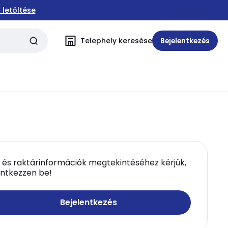
 letöltése
Telephely keresése
Bejelentkezés
 és raktárinformációk megtekintéséhez kérjük,
entkezzen be!
Bejelentkezés