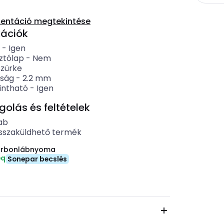
entáció megtekintése
kációk
-
Igen
ztólap
-
Nem
szürke
ság
-
2.2
mm
intható
-
Igen
lás és feltételek
ab
sszaküldhető termék
arbonlábnyoma
eq
Sonepar becslés