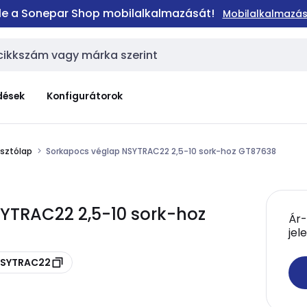
 le a Sonepar Shop mobilalkalmazását!
Mobilalkalmazás
dések
Konfigurátorok
asztólap
Sorkapocs véglap NSYTRAC22 2,5-10 sork-hoz GT87638
YTRAC22 2,5-10 sork-hoz
Ár-
jel
 NSYTRAC22