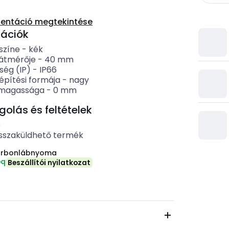
entáció megtekintése
kációk
színe
-
kék
átmérője
-
40
mm
ség (IP)
-
IP66
pítési formája
-
nagy
 magassága
-
0
mm
lás és feltételek
b
sszaküldhető termék
arbonlábnyoma
eq
Beszállítói nyilatkozat