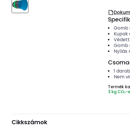
Dokum
Specifi
Gomb 
Kupak 
Védett
Gomb é
Nyílás
Csomago
1
dara
Nem vi
Termék k
3 kg CO₂-
Cikkszámok