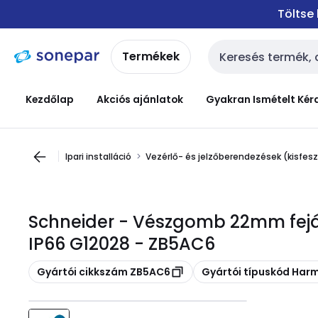
Ugrás a
Ugrás a
Töltse
navigációhoz
tartalomra
Termékek
Keresési bemenet
Kezdőlap
Akciós ajánlatok
Gyakran Ismételt Kér
Ipari installáció
Vezérlő- és jelzőberendezések (kisfes
Schneider - Vészgomb 22mm fej
IP66 G12028 - ZB5AC6
Másolás
Másolás
Gyártói cikkszám ZB5AC6
Gyártói típuskód Har