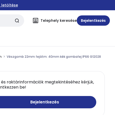
 letöltése
Telephely keresése
Bejelentkezés
m
Vészgomb 22mm fejátm: 40mm kék gombafej IP66 G12028
 és raktárinformációk megtekintéséhez kérjük,
entkezzen be!
Bejelentkezés