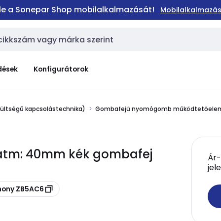
 le a Sonepar Shop mobilalkalmazását!
Mobilalkalmazás
dések
Konfigurátorok
zültségű kapcsolástechnika)
Gombafejű nyomógomb működtetőele
átm: 40mm kék gombafej
Ár-
jel
mony ZB5AC6