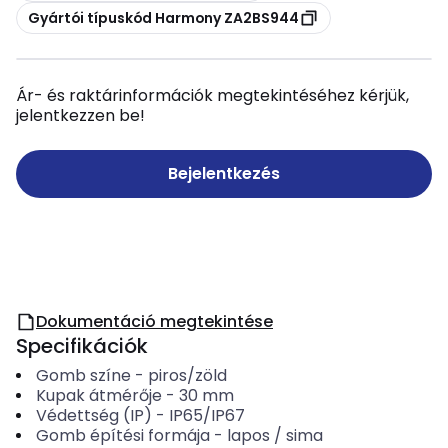
Másolás
Gyártói típuskód Harmony ZA2BS944
Ár- és raktárinformációk megtekintéséhez kérjük,
jelentkezzen be!
Bejelentkezés
Dokumentáció megtekintése
Specifikációk
Gomb színe
-
piros/zöld
Kupak átmérője
-
30
mm
Védettség (IP)
-
IP65/IP67
Gomb építési formája
-
lapos / sima