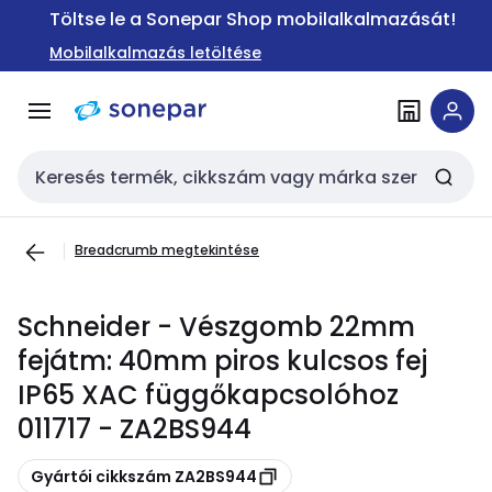
Ugrás a
Ugrás a
Töltse le a Sonepar Shop mobilalkalmazását!
navigációhoz
tartalomra
Mobilalkalmazás letöltése
Keresési bemenet
Breadcrumb megtekintése
Schneider - Vészgomb 22mm
fejátm: 40mm piros kulcsos fej
IP65 XAC függőkapcsolóhoz
011717 - ZA2BS944
Másolás
Gyártói cikkszám ZA2BS944