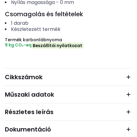
Nyílás magassága
-
0
mm
Csomagolás és feltételek
1
darab
Készletezett termék
Termék karbonlábnyoma
9 kg CO₂-eq
Beszállítói nyilatkozat
Cikkszámok
Műszaki adatok
Részletes leírás
Dokumentáció