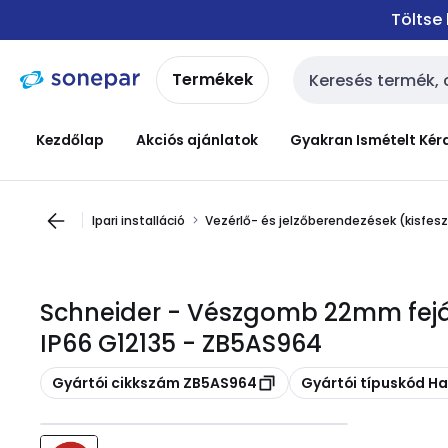
Ugrás a
Ugrás a
Töltse
navigációhoz
tartalomra
Termékek
Keresési bemenet
Kezdőlap
Akciós ajánlatok
Gyakran Ismételt Kér
Ipari installáció
Vezérlő- és jelzőberendezések (kisfes
Schneider - Vészgomb 22mm fej
IP66 G12135 - ZB5AS964
Másolás
Másolás
Gyártói cikkszám ZB5AS964
Gyártói típuskód 