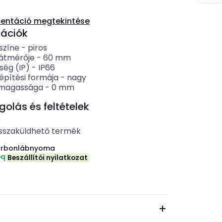
entáció megtekintése
kációk
színe
-
piros
átmérője
-
60
mm
ség (IP)
-
IP66
pítési formája
-
nagy
 magassága
-
0
mm
lás és feltételek
b
sszaküldhető termék
arbonlábnyoma
eq
Beszállítói nyilatkozat