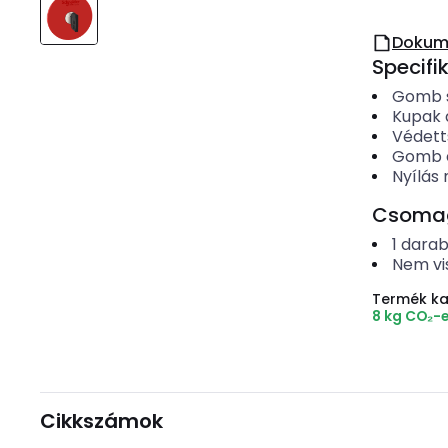
Dokum
Specifi
Gomb 
Kupak 
Védett
Gomb é
Nyílás
Csomago
1
dara
Nem vi
Termék k
8 kg CO₂-
Cikkszámok