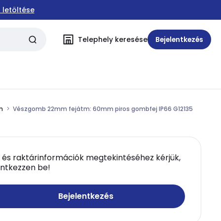
 letöltése
Telephely keresése
Bejelentkezés
m
Vészgomb 22mm fejátm: 60mm piros gombfej IP66 G12135
 és raktárinformációk megtekintéséhez kérjük,
entkezzen be!
Bejelentkezés