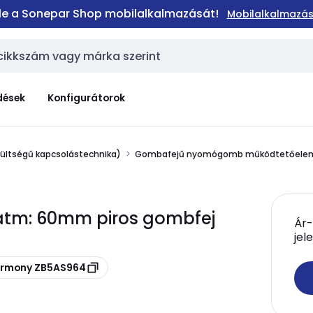
 le a Sonepar Shop mobilalkalmazását!
Mobilalkalmazás
dések
Konfigurátorok
zültségű kapcsolástechnika)
Gombafejű nyomógomb működtetőele
átm: 60mm piros gombfej
Ár-
jel
Harmony ZB5AS964