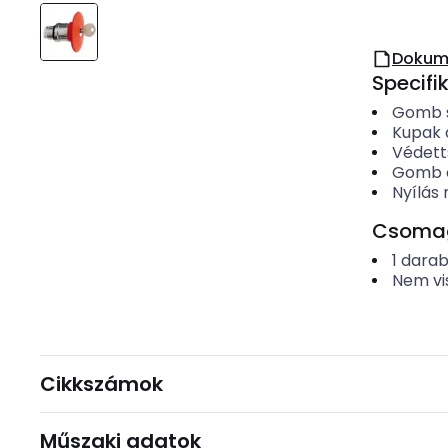
Dokum
Specifi
Gomb 
Kupak 
Védett
Gomb é
Nyílás
Csomago
1
dara
Nem vi
Cikkszámok
Műszaki adatok