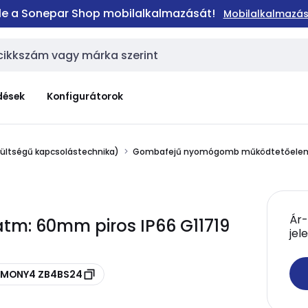
 le a Sonepar Shop mobilalkalmazását!
Mobilalkalmazás
dések
Konfigurátorok
zültségű kapcsolástechnika)
Gombafejű nyomógomb működtetőele
Ár-
tm: 60mm piros IP66 G11719
jel
ARMONY4 ZB4BS24