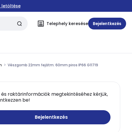
 letöltése
Telephely keresése
Bejelentkezés
m
Vészgomb 22mm fejátm: 60mm piros IP66 G11719
 és raktárinformációk megtekintéséhez kérjük,
entkezzen be!
Bejelentkezés