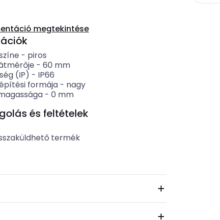
entáció megtekintése
kációk
színe
-
piros
átmérője
-
60
mm
ség (IP)
-
IP66
pítési formája
-
nagy
 magassága
-
0
mm
lás és feltételek
b
sszaküldhető termék