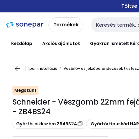
Ugrás a
Ugrás a
Töltse
navigációhoz
tartalomra
Termékek
Keresési bemenet
Kezdőlap
Akciós ajánlatok
Gyakran Ismételt Kér
Ipari installáció
Vezérlő- és jelzőberendezések (kisfes
Megszűnt
Schneider - Vészgomb 22mm fejá
- ZB4BS24
Másolás
Másolás
Gyártói cikkszám ZB4BS24
Gyártói típuskód H