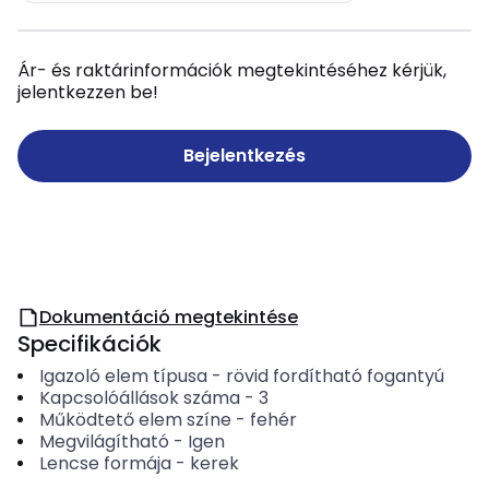
Ár- és raktárinformációk megtekintéséhez kérjük,
jelentkezzen be!
Bejelentkezés
Dokumentáció megtekintése
Specifikációk
Igazoló elem típusa
-
rövid fordítható fogantyú
Kapcsolóállások száma
-
3
Működtető elem színe
-
fehér
Megvilágítható
-
Igen
Lencse formája
-
kerek