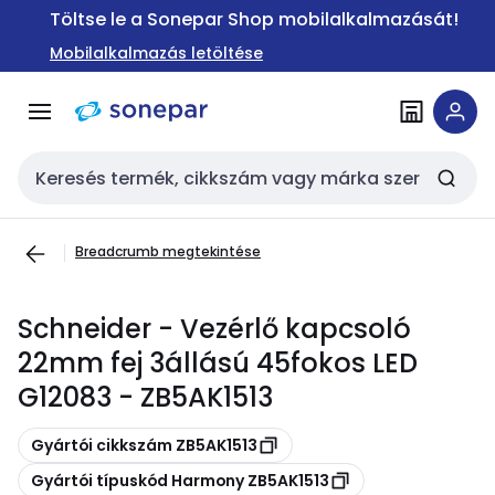
Ugrás a
Ugrás a
Töltse le a Sonepar Shop mobilalkalmazását!
navigációhoz
tartalomra
Mobilalkalmazás letöltése
Keresési bemenet
Breadcrumb megtekintése
Schneider - Vezérlő kapcsoló
22mm fej 3állású 45fokos LED
G12083 - ZB5AK1513
Másolás
Gyártói cikkszám ZB5AK1513
Másolás
Gyártói típuskód Harmony ZB5AK1513