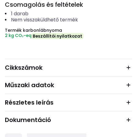
Csomagolás és feltételek
1
darab
Nem visszaküldhető termék
Termék karbonlábnyoma
2 kg CO₂-eq
Beszállítói nyilatkozat
Cikkszámok
Műszaki adatok
Részletes leírás
Dokumentáció