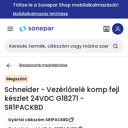
Ugrás a
Ugrás a
Töltse le a Sonepar Shop mobilalkalmazását!
navigációhoz
tartalomra
Mobilalkalmazás letöltése
Keresési bemenet
Breadcrumb megtekintése
Megszűnt
Schneider - Vezérlőrelé komp fejl
készlet 24VDC G18271 -
SR1PACKBD
Másolás
Gyártói cikkszám SR1PACKBD
Másolás