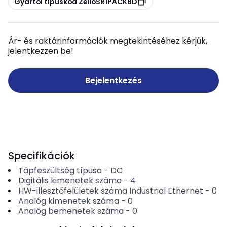
Gyártói típuskód ZelioSR1PACKBD
Ár- és raktárinformációk megtekintéséhez kérjük,
jelentkezzen be!
Bejelentkezés
Specifikációk
Tápfeszültség típusa
-
DC
Digitális kimenetek száma
-
4
HW-illesztőfelületek száma Industrial Ethernet
-
0
Analóg kimenetek száma
-
0
Analóg bemenetek száma
-
0