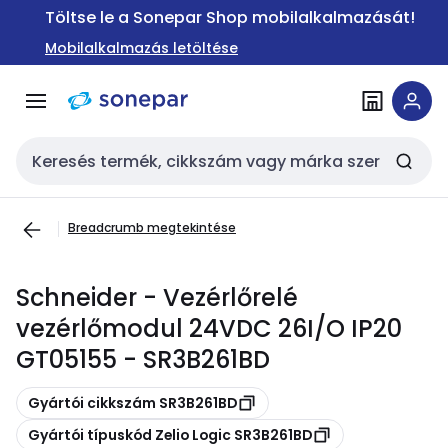
Ugrás a
Ugrás a
Töltse le a Sonepar Shop mobilalkalmazását!
navigációhoz
tartalomra
Mobilalkalmazás letöltése
Keresési bemenet
Breadcrumb megtekintése
Schneider - Vezérlőrelé
vezérlőmodul 24VDC 26I/O IP20
GT05155 - SR3B261BD
Másolás
Gyártói cikkszám SR3B261BD
Másolás
Gyártói típuskód Zelio Logic SR3B261BD