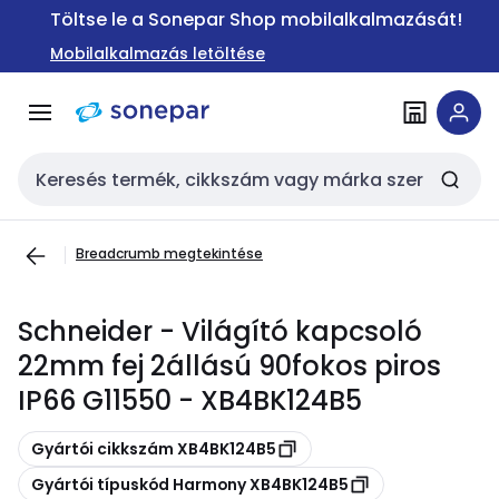
Ugrás a
Ugrás a
Töltse le a Sonepar Shop mobilalkalmazását!
navigációhoz
tartalomra
Mobilalkalmazás letöltése
Keresési bemenet
Breadcrumb megtekintése
Schneider - Világító kapcsoló
22mm fej 2állású 90fokos piros
IP66 G11550 - XB4BK124B5
Másolás
Gyártói cikkszám XB4BK124B5
Másolás
Gyártói típuskód Harmony XB4BK124B5