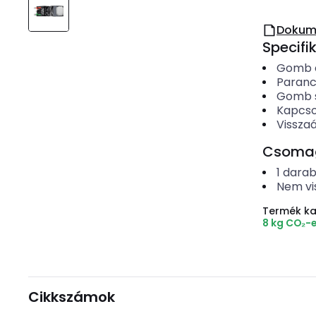
Dokum
Specifi
Gomb é
Paranc
Gomb 
Kapcso
Visszaá
Csomago
1
dara
Nem vi
Termék k
8 kg CO₂-
Cikkszámok