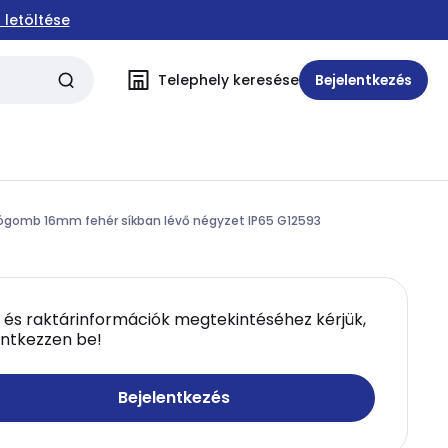
 letöltése
Telephely keresése
Bejelentkezés
ógomb 16mm fehér síkban lévő négyzet IP65 G12593
 és raktárinformációk megtekintéséhez kérjük,
entkezzen be!
Bejelentkezés