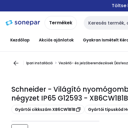
Ugrás a
Ugrás a
Töltse
navigációhoz
tartalomra
Termékek
Keresési bemenet
Kezdőlap
Akciós ajánlatok
Gyakran Ismételt Kér
Ipari installáció
Vezérlő- és jelzőberendezések (kisfes
Schneider - Világító nyomógomb
négyzet IP65 G12593 - XB6CW1B1B
Másolás
Másolás
Gyártói cikkszám XB6CW1B1B
Gyártói típuskód 