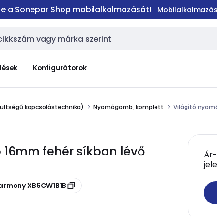
 le a Sonepar Shop mobilalkalmazását!
Mobilalkalmazás
dések
Konfigurátorok
zültségű kapcsolástechnika)
Nyomógomb, komplett
Világító nyom
 16mm fehér síkban lévő
Ár-
jel
Harmony XB6CW1B1B