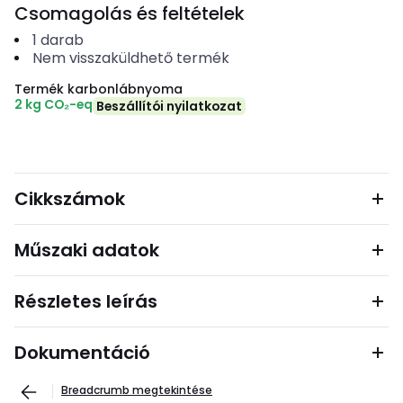
Csomagolás és feltételek
1
darab
Nem visszaküldhető termék
Termék karbonlábnyoma
2 kg CO₂-eq
Beszállítói nyilatkozat
Cikkszámok
Műszaki adatok
Részletes leírás
Dokumentáció
Breadcrumb megtekintése