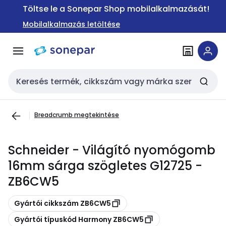
Ugrás a
Ugrás a
Töltse le a Sonepar Shop mobilalkalmazását!
navigációhoz
tartalomra
Mobilalkalmazás letöltése
Keresési bemenet
Breadcrumb megtekintése
Schneider - Világító nyomógomb
16mm sárga szögletes G12725 -
ZB6CW5
Másolás
Gyártói cikkszám ZB6CW5
Másolás
Gyártói típuskód Harmony ZB6CW5