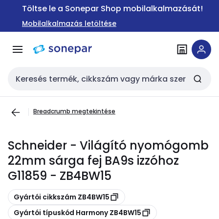
Ugrás a
Ugrás a
Töltse le a Sonepar Shop mobilalkalmazását!
navigációhoz
tartalomra
Mobilalkalmazás letöltése
Keresési bemenet
Breadcrumb megtekintése
Schneider - Világító nyomógomb
22mm sárga fej BA9s izzóhoz
G11859 - ZB4BW15
Másolás
Gyártói cikkszám ZB4BW15
Másolás
Gyártói típuskód Harmony ZB4BW15