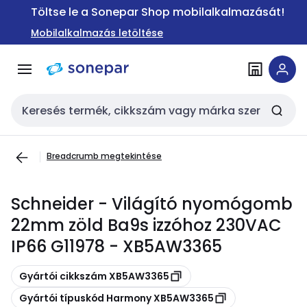
Ugrás a
Ugrás a
Töltse le a Sonepar Shop mobilalkalmazását!
navigációhoz
tartalomra
Mobilalkalmazás letöltése
Keresési bemenet
Breadcrumb megtekintése
Schneider - Világító nyomógomb
22mm zöld Ba9s izzóhoz 230VAC
IP66 G11978 - XB5AW3365
Másolás
Gyártói cikkszám XB5AW3365
Másolás
Gyártói típuskód Harmony XB5AW3365