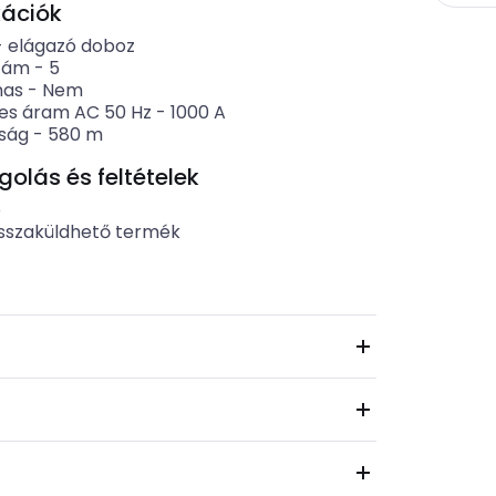
kációk
-
elágazó doboz
zám
-
5
mas
-
Nem
es áram AC 50 Hz
-
1000
A
ság
-
580
m
lás és feltételek
b
sszaküldhető termék