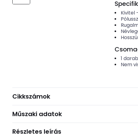
Specifi
Kivitel
Póluss
Rugal
Névleg
Hosszú
Csomago
1
dara
Nem vi
Cikkszámok
Műszaki adatok
Részletes leírás