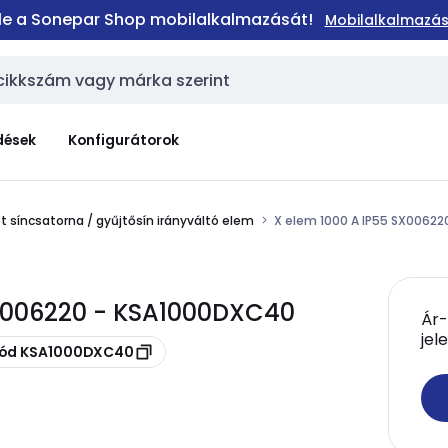
 le a Sonepar Shop mobilalkalmazását!
Mobilalkalmazás
dések
Konfigurátorok
t síncsatorna / gyűjtősín irányváltó elem
X elem 1000 A IP55 SX00622
SX006220 - KSA1000DXC40
Ár-
jel
skód KSA1000DXC40