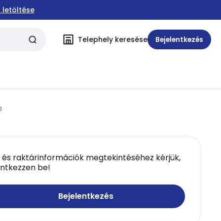
 letöltése
Telephely keresése
Bejelentkezés
0
 és raktárinformációk megtekintéséhez kérjük,
entkezzen be!
Bejelentkezés