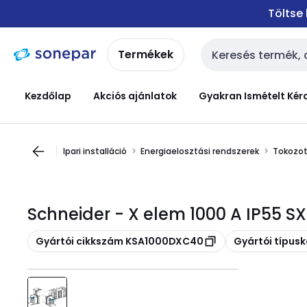
Ugrás a
Ugrás a
Töltse
navigációhoz
tartalomra
Termékek
Keresési bemenet
Kezdőlap
Akciós ajánlatok
Gyakran Ismételt Kér
Ipari installáció
Energiaelosztási rendszerek
Tokozot
Schneider - X elem 1000 A IP55 
Másolás
Másolás
Gyártói cikkszám KSA1000DXC40
Gyártói típu