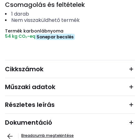
Csomagolás és feltételek
1
darab
Nem visszaküldhető termék
Termék karbonlábnyoma
54 kg CO₂-eq
Sonepar becslés
Cikkszámok
Műszaki adatok
Részletes leírás
Dokumentáció
Breadcrumb megtekintése