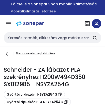
Ugrás a
Ugrás a
Töltse le a Sonepar Shop mobilalkalmazását!
navigációhoz
tartalomra
Mobilalkalmazás letöltése
Keresési bemenet
Breadcrumb megtekintése
Schneider - ZA lábazat PLA
szekrényhez H200W494D350
SX012985 - NSYZA254G
Másolás
Gyártói cikkszám NSYZA254G
Másolás
Gyártói típuskód PLA NSYZA254G