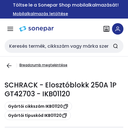
Ugrás a
Ugrás a
Töltse le a Sonepar Shop mobilalkalmazását!
navigációhoz
tartalomra
Mobilalkalmazás letöltése
Keresési bemenet
Breadcrumb megtekintése
SCHRACK - Elosztóblokk 250A 1P
GT42703 - IKB01120
Másolás
Gyártói cikkszám IKB01120
Másolás
Gyártói típuskód IKB01120