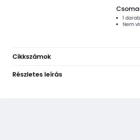
Csomago
1
dara
Nem vi
Cikkszámok
Részletes leírás