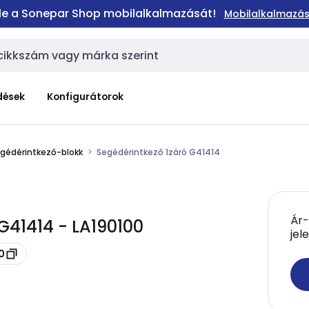
 le a Sonepar Shop mobilalkalmazását!
Mobilalkalmazás
dések
Konfigurátorok
gédérintkező-blokk
Segédérintkező 1záró G41414
Ár-
G41414 - LA190100
jel
0