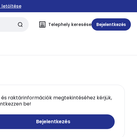
 letöltése
Telephely keresése
Bejelentkezés
 és raktárinformációk megtekintéséhez kérjük,
entkezzen be!
Bejelentkezés