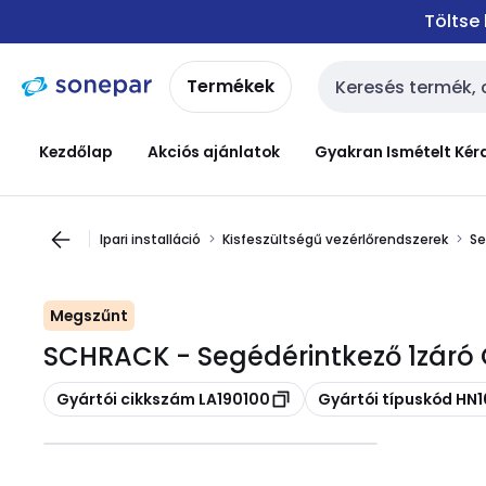
Ugrás a
Ugrás a
Töltse
navigációhoz
tartalomra
Termékek
Keresési bemenet
Kezdőlap
Akciós ajánlatok
Gyakran Ismételt Kér
Ipari installáció
Kisfeszültségű vezérlőrendszerek
Se
Megszűnt
SCHRACK - Segédérintkező 1záró 
Másolás
Másolás
Gyártói cikkszám LA190100
Gyártói típuskód HN1