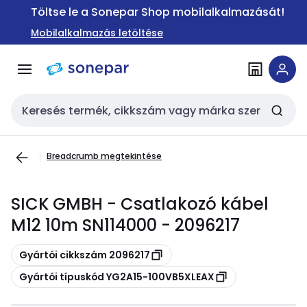
Ugrás a
Ugrás a
Töltse le a Sonepar Shop mobilalkalmazását!
navigációhoz
tartalomra
Mobilalkalmazás letöltése
Keresési bemenet
Breadcrumb megtekintése
SICK GMBH - Csatlakozó kábel
M12 10m SN114000 - 2096217
Másolás
Gyártói cikkszám 2096217
Másolás
Gyártói típuskód YG2A15-100VB5XLEAX