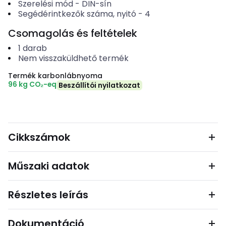
Szerelési mód
-
DIN-sín
Segédérintkezők száma, nyitó
-
4
Csomagolás és feltételek
1
darab
Nem visszaküldhető termék
Termék karbonlábnyoma
96 kg CO₂-eq
Beszállítói nyilatkozat
Cikkszámok
Műszaki adatok
Részletes leírás
Dokumentáció