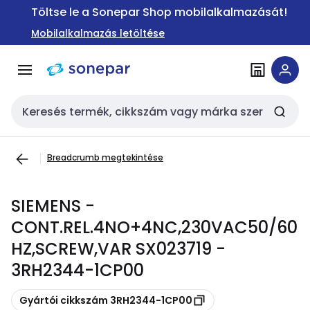
Ugrás a
Ugrás a
Töltse le a Sonepar Shop mobilalkalmazását!
navigációhoz
tartalomra
Mobilalkalmazás letöltése
Keresési bemenet
Breadcrumb megtekintése
SIEMENS -
CONT.REL.4NO+4NC,230VAC50/60
HZ,SCREW,VAR SX023719 -
3RH2344-1CP00
Másolás
Gyártói cikkszám 3RH2344-1CP00