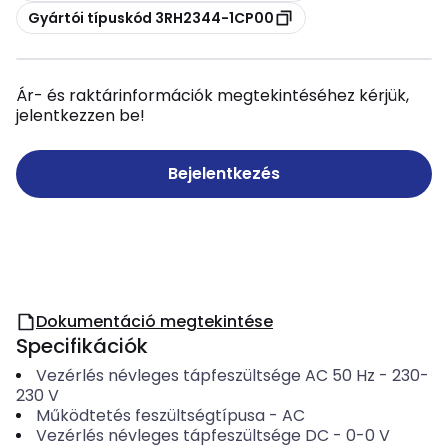
Másolás
Gyártói típuskód 3RH2344-1CP00
Ár- és raktárinformációk megtekintéséhez kérjük,
jelentkezzen be!
Bejelentkezés
Dokumentáció megtekintése
Specifikációk
Vezérlés névleges tápfeszültsége AC 50 Hz
-
230-
230
V
Működtetés feszültségtípusa
-
AC
Vezérlés névleges tápfeszültsége DC
-
0-0
V