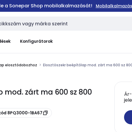
 le a Sonepar Shop mobilalkalmazását!
Mobilalkalmazás
dések
Konfigurátorok
lap elosztódobozhoz
Elosztószekr beépítőlap mod. zárt ma 600 sz 8
p mod. zárt ma 600 sz 800
Ár-
jel
skód 8PQ3000-1BA67