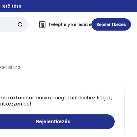
 letöltése
Telephely keresése
Bejelentkezés
00 GT48440
 és raktárinformációk megtekintéséhez kérjük,
entkezzen be!
Bejelentkezés