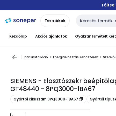
Ugrás a
Ugrás a
Töltse
navigációhoz
tartalomra
Termékek
Keresési bemenet
Kezdőlap
Akciós ajánlatok
Gyakran Ismételt Kér
Ipari installáció
Energiaelosztási rendszerek
Szerelő
SIEMENS - Elosztószekr beépítőla
GT48440 - 8PQ3000-1BA67
Másolás
Másolás
Gyártói cikkszám 8PQ3000-1BA67
Gyártói típu