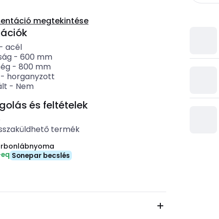
entáció megtekintése
kációk
-
acél
ság
-
600
mm
ség
-
800
mm
-
horganyzott
lt
-
Nem
lás és feltételek
b
sszaküldhető termék
arbonlábnyoma
-eq
Sonepar becslés