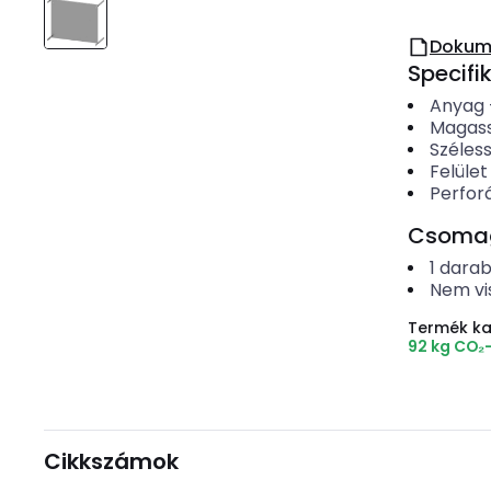
Dokum
Specifi
Anyag
Magas
Széles
Felület
Perforá
Csomago
1
dara
Nem vi
Termék k
92 kg CO₂
Cikkszámok