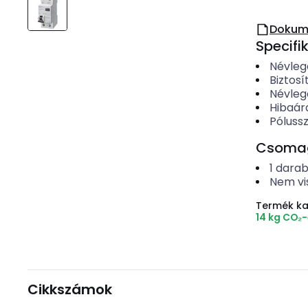
Dokum
Specifi
Névleg
Biztos
Névleg
Hibaár
Póluss
Csomago
1
dara
Nem vi
Termék k
14 kg CO₂
Cikkszámok