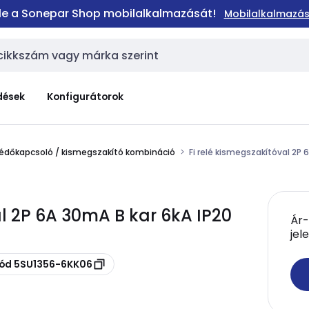
 le a Sonepar Shop mobilalkalmazását!
Mobilalkalmazás
dések
Konfigurátorok
dőkapcsoló / kismegszakító kombináció
Fi relé kismegszakítóval 2P
al 2P 6A 30mA B kar 6kA IP20
Ár-
jel
kód 5SU1356-6KK06