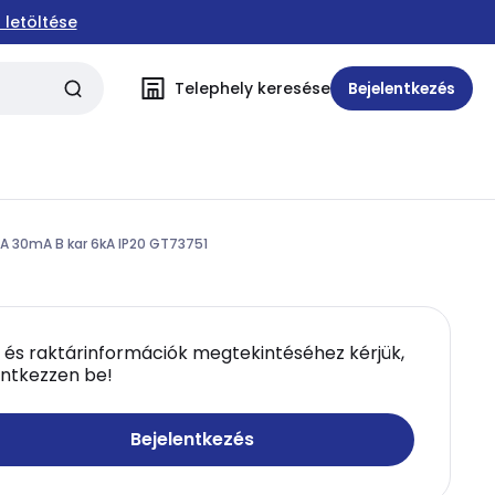
 letöltése
Telephely keresése
Bejelentkezés
 6A 30mA B kar 6kA IP20 GT73751
 és raktárinformációk megtekintéséhez kérjük,
entkezzen be!
Bejelentkezés