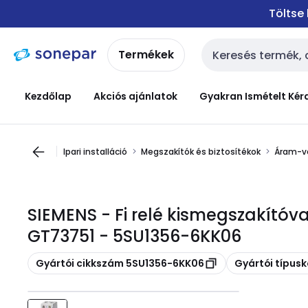
Ugrás a
Ugrás a
Töltse
navigációhoz
tartalomra
Termékek
Keresési bemenet
Kezdőlap
Akciós ajánlatok
Gyakran Ismételt Kér
Ipari installáció
Megszakítók és biztosítékok
Áram-vé
SIEMENS - Fi relé kismegszakítóv
GT73751 - 5SU1356-6KK06
Másolás
Másolás
Gyártói cikkszám 5SU1356-6KK06
Gyártói típus