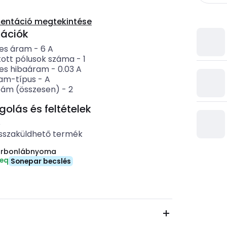
entáció megtekintése
kációk
es áram
-
6
A
ított pólusok száma
-
1
es hibaáram
-
0.03
A
am-típus
-
A
zám (összesen)
-
2
lás és feltételek
b
sszaküldhető termék
arbonlábnyoma
-eq
Sonepar becslés