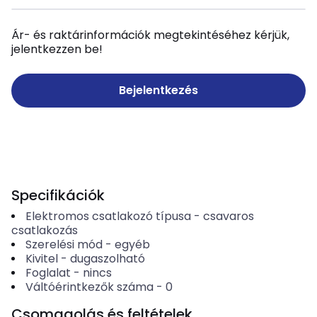
Ár- és raktárinformációk megtekintéséhez kérjük,
jelentkezzen be!
Bejelentkezés
Specifikációk
Elektromos csatlakozó típusa
-
csavaros
csatlakozás
Szerelési mód
-
egyéb
Kivitel
-
dugaszolható
Foglalat
-
nincs
Váltóérintkezők száma
-
0
Csomagolás és feltételek