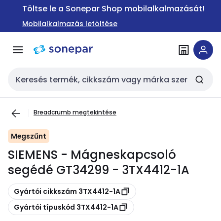
Ugrás a
Ugrás a
Töltse le a Sonepar Shop mobilalkalmazását!
navigációhoz
tartalomra
Mobilalkalmazás letöltése
Keresési bemenet
Breadcrumb megtekintése
Megszűnt
SIEMENS - Mágneskapcsoló
segédé GT34299 - 3TX4412-1A
Másolás
Gyártói cikkszám 3TX4412-1A
Másolás
Gyártói típuskód 3TX4412-1A