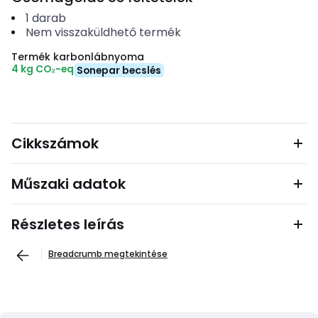
1
darab
Nem visszaküldhető termék
Termék karbonlábnyoma
4 kg CO₂-eq
Sonepar becslés
Cikkszámok
Műszaki adatok
Részletes leírás
Breadcrumb megtekintése