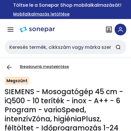
Ugrás a
Ugrás a
Töltse le a Sonepar Shop mobilalkalmazását!
navigációhoz
tartalomra
Mobilalkalmazás letöltése
Keresési bemenet
Breadcrumb megtekintése
Megszűnt
SIEMENS - Mosogatógép 45 cm -
iQ500 - 10 teríték - inox - A++ - 6
Program - varioSpeed,
intenzívZóna, higiéniaPlusz,
féltöltet - Időprogramozás 1-24