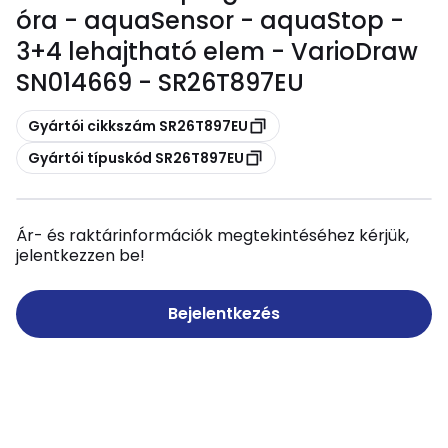
óra - aquaSensor - aquaStop -
3+4 lehajtható elem - VarioDraw
SN014669 - SR26T897EU
Másolás
Gyártói cikkszám SR26T897EU
Másolás
Gyártói típuskód SR26T897EU
Ár- és raktárinformációk megtekintéséhez kérjük,
jelentkezzen be!
Bejelentkezés