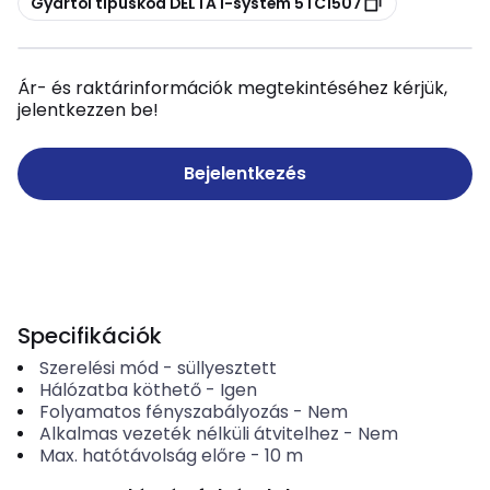
Gyártói típuskód DELTA i-system 5TC1507
Ár- és raktárinformációk megtekintéséhez kérjük,
jelentkezzen be!
Bejelentkezés
Specifikációk
Szerelési mód
-
süllyesztett
Hálózatba köthető
-
Igen
Folyamatos fényszabályozás
-
Nem
Alkalmas vezeték nélküli átvitelhez
-
Nem
Max. hatótávolság előre
-
10
m