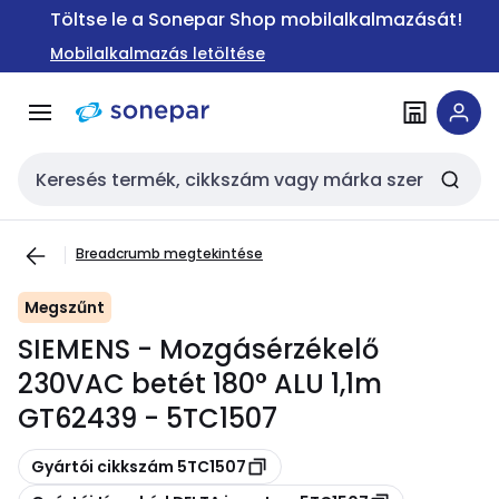
Ugrás a
Ugrás a
Töltse le a Sonepar Shop mobilalkalmazását!
navigációhoz
tartalomra
Mobilalkalmazás letöltése
Keresési bemenet
Breadcrumb megtekintése
Megszűnt
SIEMENS - Mozgásérzékelő
230VAC betét 180° ALU 1,1m
GT62439 - 5TC1507
Másolás
Gyártói cikkszám 5TC1507
Másolás