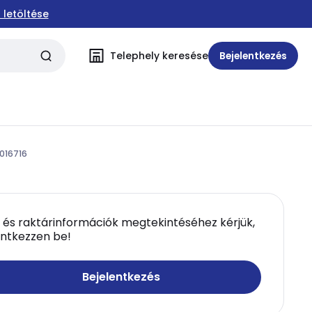
 letöltése
Telephely keresése
Bejelentkezés
016716
 és raktárinformációk megtekintéséhez kérjük,
entkezzen be!
Bejelentkezés