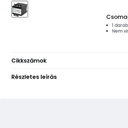
Csomago
1
dara
Nem vi
Cikkszámok
Részletes leírás