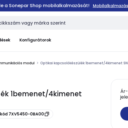
 le a Sonepar Shop mobilalkalmazását!
Mobilalkalmazás
dések
Konfigurátorok
mmunikációs modul
Optikai kapcsolókészülék 1bemenet/4kimenet SN
Ár-
ülék 1bemenet/4kimenet
jel
uskód 7XV5450-0BA00