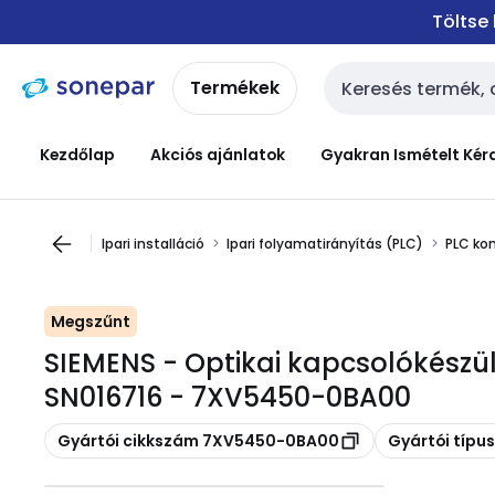
Ugrás a
Ugrás a
Töltse
navigációhoz
tartalomra
Termékek
Keresési bemenet
Kezdőlap
Akciós ajánlatok
Gyakran Ismételt Kér
Ipari installáció
Ipari folyamatirányítás (PLC)
PLC ko
Megszűnt
SIEMENS - Optikai kapcsolókész
SN016716 - 7XV5450-0BA00
Másolás
Másolás
Gyártói cikkszám 7XV5450-0BA00
Gyártói típ