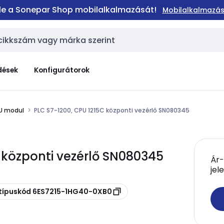
 le a Sonepar Shop mobilalkalmazását!
Mobilalkalmazás
dések
Konfigurátorok
U modul
PLC S7-1200, CPU 1215C központi vezérlő SN080345
 központi vezérlő SN080345
Ár-
jel
 típuskód 6ES7215-1HG40-0XB0