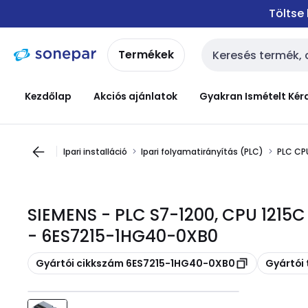
Ugrás a
Ugrás a
Töltse
navigációhoz
tartalomra
Termékek
Keresési bemenet
Kezdőlap
Akciós ajánlatok
Gyakran Ismételt Kér
Ipari installáció
Ipari folyamatirányítás (PLC)
PLC CP
SIEMENS - PLC S7-1200, CPU 1215C
- 6ES7215-1HG40-0XB0
Másolás
Másolás
Gyártói cikkszám 6ES7215-1HG40-0XB0
Gyártói