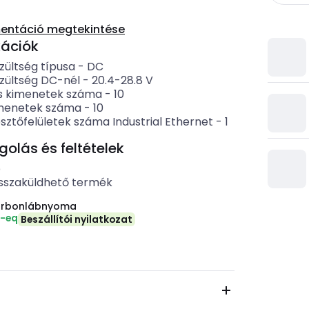
entáció megtekintése
kációk
zültség típusa
-
DC
zültség DC-nél
-
20.4-28.8
V
lis kimenetek száma
-
10
menetek száma
-
10
sztőfelületek száma Industrial Ethernet
-
1
lás és feltételek
b
sszaküldhető termék
arbonlábnyoma
₂-eq
Beszállítói nyilatkozat