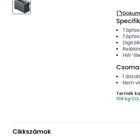
Dokum
Specifi
Tápfes
Tápfes
Digitá
Reléki
HW-ille
Csomago
1
dara
Nem vi
Termék k
106 kg CO
Cikkszámok