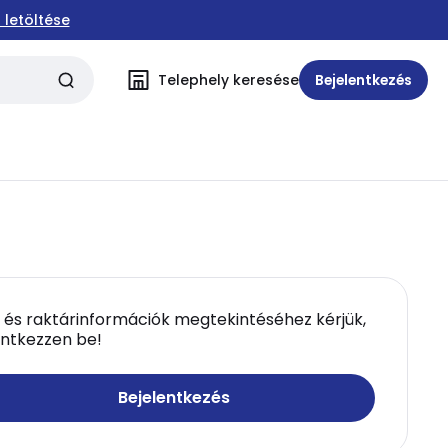
 letöltése
Telephely keresése
Bejelentkezés
 és raktárinformációk megtekintéséhez kérjük,
entkezzen be!
Bejelentkezés