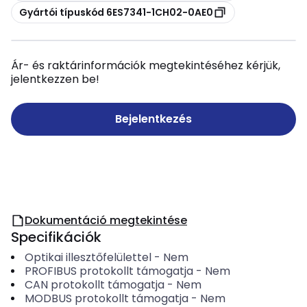
Másolás
Gyártói típuskód 6ES7341-1CH02-0AE0
Ár- és raktárinformációk megtekintéséhez kérjük,
jelentkezzen be!
Bejelentkezés
Dokumentáció megtekintése
Specifikációk
Optikai illesztőfelülettel
-
Nem
PROFIBUS protokollt támogatja
-
Nem
CAN protokollt támogatja
-
Nem
MODBUS protokollt támogatja
-
Nem