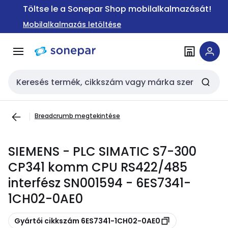
Ugrás a
Ugrás a
Töltse le a Sonepar Shop mobilalkalmazását!
navigációhoz
tartalomra
Mobilalkalmazás letöltése
Keresési bemenet
Breadcrumb megtekintése
SIEMENS - PLC SIMATIC S7-300
CP341 komm CPU RS422/485
interfész SN001594 - 6ES7341-
1CH02-0AE0
Másolás
Gyártói cikkszám 6ES7341-1CH02-0AE0