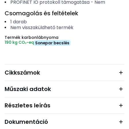
PROFINET IO protokoll támogatása
-
Nem
Csomagolás és feltételek
1
darab
Nem visszaküldhető termék
Termék karbonlábnyoma
190 kg CO₂-eq
Sonepar becslés
Cikkszámok
Műszaki adatok
Részletes leírás
Dokumentáció