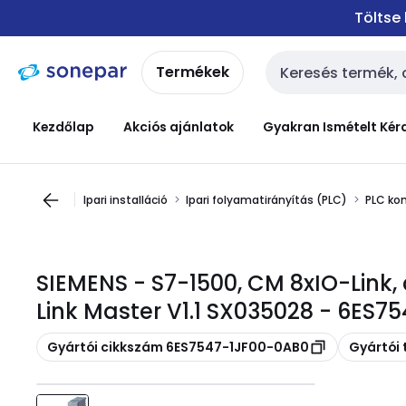
Ugrás a
Ugrás a
Töltse
navigációhoz
tartalomra
Termékek
Keresési bemenet
Kezdőlap
Akciós ajánlatok
Gyakran Ismételt Kér
Ipari installáció
Ipari folyamatirányítás (PLC)
PLC ko
SIEMENS - S7-1500, CM 8xIO-Link
Link Master V1.1 SX035028 - 6ES
Másolás
Másolás
Gyártói cikkszám 6ES7547-1JF00-0AB0
Gyártói