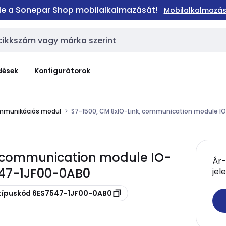
 le a Sonepar Shop mobilalkalmazását!
Mobilalkalmazás
dések
Konfigurátorok
mmunikációs modul
S7-1500, CM 8xIO-Link, communication module IO-
, communication module IO-
Ár-
7547-1JF00-0AB0
jel
 típuskód 6ES7547-1JF00-0AB0