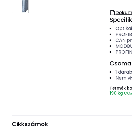
Dokum
Specifi
Optikai
PROFIB
CAN pr
MODBUS
PROFIN
Csomago
1
dara
Nem vi
Termék k
190 kg CO
Cikkszámok