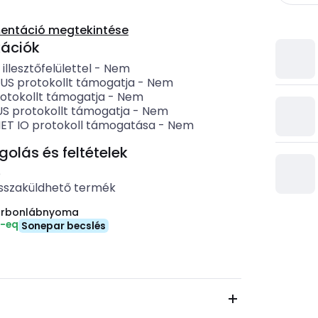
entáció megtekintése
kációk
 illesztőfelülettel
-
Nem
US protokollt támogatja
-
Nem
otokollt támogatja
-
Nem
 protokollt támogatja
-
Nem
ET IO protokoll támogatása
-
Nem
lás és feltételek
b
sszaküldhető termék
arbonlábnyoma
₂-eq
Sonepar becslés