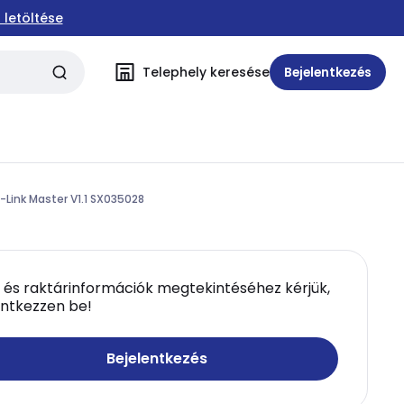
 letöltése
Telephely keresése
Bejelentkezés
Link Master V1.1 SX035028
 és raktárinformációk megtekintéséhez kérjük,
entkezzen be!
Bejelentkezés