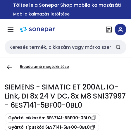
Ugrás a
Ugrás a
Töltse le a Sonepar Shop mobilalkalmazását!
navigációhoz
tartalomra
Mobilalkalmazás letöltése
Keresési bemenet
Breadcrumb megtekintése
SIEMENS - SIMATIC ET 200AL, IO-
Link, DI 8x 24 V DC, 8x M8 SN137997
- 6ES7141-5BF00-0BL0
Másolás
Gyártói cikkszám 6ES7141-5BF00-0BL0
Másolás
Gyártói típuskód 6ES7141-5BF00-0BL0