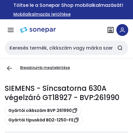
Ugrás a
Ugrás a
Töltse le a Sonepar Shop mobilalkalmazását!
navigációhoz
tartalomra
Mobilalkalmazás letöltése
Keresési bemenet
Breadcrumb megtekintése
SIEMENS - Síncsatorna 630A
végelzáró GT18927 - BVP:261990
Másolás
Gyártói cikkszám BVP:261990
Másolás
Gyártói típuskód BD2-1250-FE