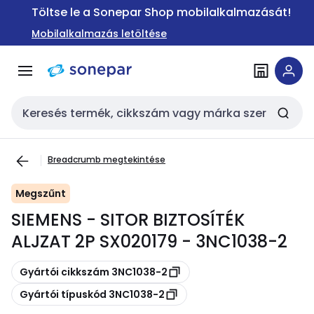
Ugrás a
Ugrás a
Töltse le a Sonepar Shop mobilalkalmazását!
navigációhoz
tartalomra
Mobilalkalmazás letöltése
Keresési bemenet
Breadcrumb megtekintése
Megszűnt
SIEMENS - SITOR BIZTOSÍTÉK
ALJZAT 2P SX020179 - 3NC1038-2
Másolás
Gyártói cikkszám 3NC1038-2
Másolás
Gyártói típuskód 3NC1038-2