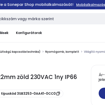
 le a Sonepar Shop mobilalkalmazását!
Mobilalkalmazás
dések
Konfigurátorok
zültségű kapcsolástechnika)
Nyomógomb, komplett
Világító nyo
Ár-
22mm zöld 230VAC 1ny IP66
jel
i típuskód 3SB3253-0AA41-0CC0