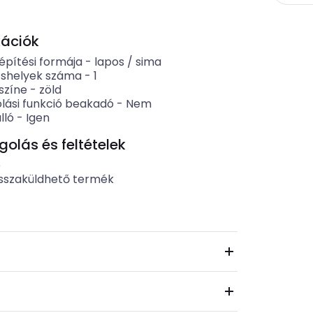
kációk
pítési formája
-
lapos / sima
shelyek száma
-
1
színe
-
zöld
lási funkció beakadó
-
Nem
lló
-
Igen
lás és feltételek
b
sszaküldhető termék