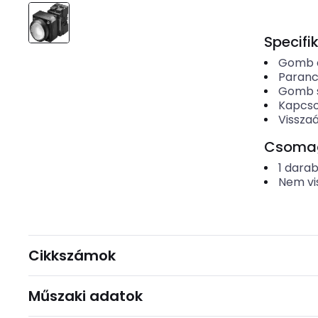
Specifi
Gomb é
Paranc
Gomb 
Kapcso
Visszaá
Csomago
1
dara
Nem vi
Cikkszámok
Műszaki adatok