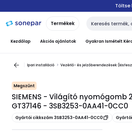
Ugrás a
Ugrás a
Töltse
navigációhoz
tartalomra
Termékek
Keresési bemenet
Kezdőlap
Akciós ajánlatok
Gyakran Ismételt Kér
Ipari installáció
Vezérlő- és jelzőberendezések (kisfes
Megszűnt
SIEMENS - Világító nyomógomb 
GT37146 - 3SB3253-0AA41-0CC0
Másolás
Másolás
Gyártói cikkszám 3SB3253-0AA41-0CC0
Gyártó