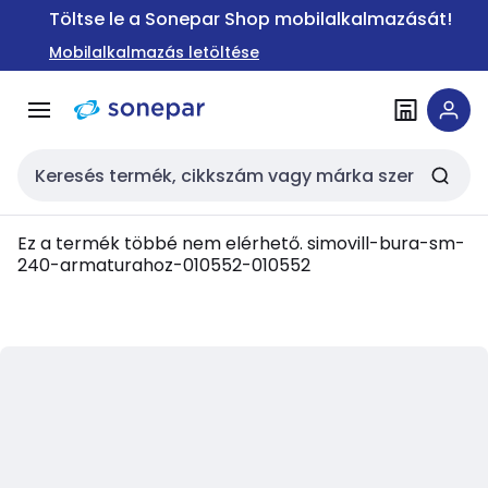
Ugrás a
Ugrás a
Töltse le a Sonepar Shop mobilalkalmazását!
navigációhoz
tartalomra
Mobilalkalmazás letöltése
Keresési bemenet
Ez a termék többé nem elérhető.
simovill-bura-sm-
240-armaturahoz-010552-010552