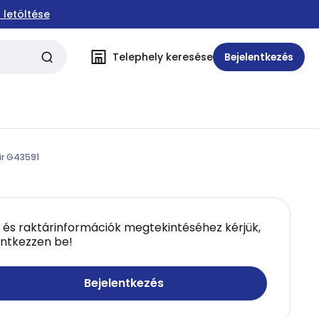
 letöltése
Telephely keresése
Bejelentkezés
ir G43591
 és raktárinformációk megtekintéséhez kérjük,
entkezzen be!
Bejelentkezés