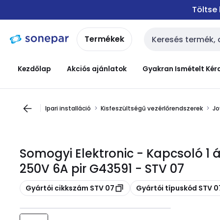
Ugrás a
Ugrás a
Töltse
navigációhoz
tartalomra
Termékek
Keresési bemenet
Kezdőlap
Akciós ajánlatok
Gyakran Ismételt Kér
Ipari installáció
Kisfeszültségű vezérlőrendszerek
Jo
Somogyi Elektronic - Kapcsoló 1 á
250V 6A pir G43591 - STV 07
Másolás
Másolás
Gyártói cikkszám STV 07
Gyártói típuskód STV 0