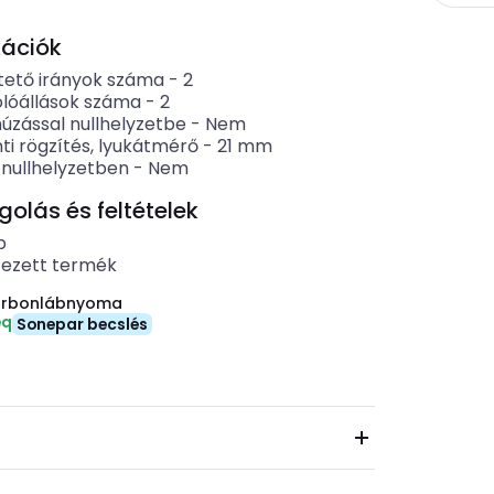
kációk
ető irányok száma
-
2
lóállások száma
-
2
húzással nullhelyzetbe
-
Nem
ti rögzítés, lyukátmérő
-
21
mm
 nullhelyzetben
-
Nem
lás és feltételek
b
tezett termék
arbonlábnyoma
eq
Sonepar becslés