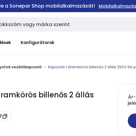
 le a Sonepar Shop mobilalkalmazását!
Mobilalkalmazás
dések
Konfigurátorok
ystick vezérlőkapcsoló
Kapcsoló 1 áramkörös billenős 2 állás 250V 6A p
ramkörös billenős 2 állás
Ár-
jel
7