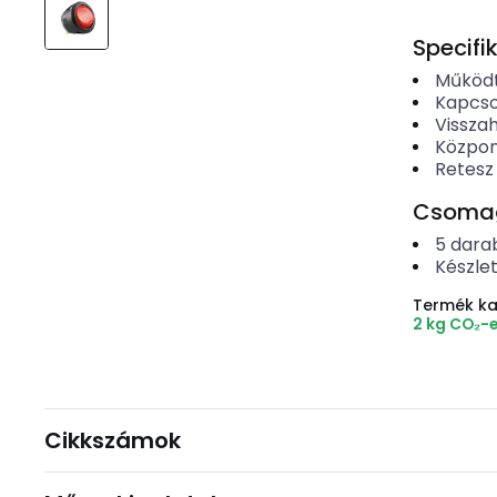
Specifi
Működt
Kapcso
Vissza
Közpon
Retesz
Csomago
5
dara
Készle
Termék k
2 kg CO₂-
Cikkszámok