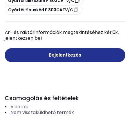
Gyártói cikkszám F 803CATV/C
Másolás
Gyártói típuskód F 803CATV/C
Ár- és raktárinformációk megtekintéséhez kérjük,
jelentkezzen be!
Bejelentkezés
Csomagolás és feltételek
5
darab
Nem visszaküldhető termék