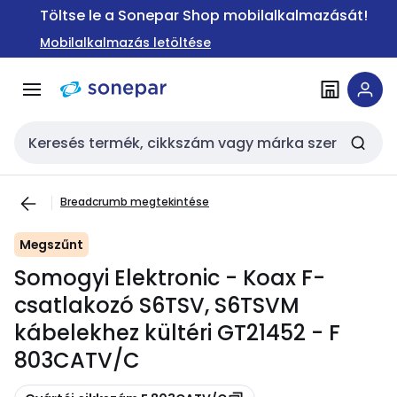
Ugrás a
Ugrás a
Töltse le a Sonepar Shop mobilalkalmazását!
navigációhoz
tartalomra
Mobilalkalmazás letöltése
Keresési bemenet
Breadcrumb megtekintése
Megszűnt
Somogyi Elektronic - Koax F-
csatlakozó S6TSV, S6TSVM
kábelekhez kültéri GT21452 - F
803CATV/C
Másolás