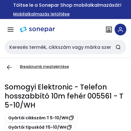
Ugrás a
Ugrás a
Töltse le a Sonepar Shop mobilalkalmazását!
navigációhoz
tartalomra
Mobilalkalmazás letöltése
Keresési bemenet
Breadcrumb megtekintése
Somogyi Elektronic - Telefon
hosszabbító 10m fehér 005561 - T
5-10/WH
Másolás
Gyártói cikkszám T 5-10/WH
Másolás
Gyártói típuskód T5-10/WH