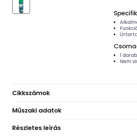
Specifi
Alkalma
Funkci
Űrtart
Csomago
1
dara
Nem vi
Cikkszámok
Műszaki adatok
Részletes leírás