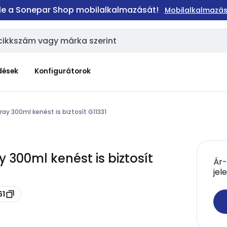
 le a Sonepar Shop mobilalkalmazását!
Mobilalkalmazás
dések
Konfigurátorok
ray 300ml kenést is biztosít G11331
y 300ml kenést is biztosít
Ár-
jel
61