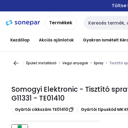
Ugrás a
Ugrás a
Töltse
navigációhoz
tartalomra
Termékek
Keresési bemenet
Kezdőlap
Akciós ajánlatok
Gyakran Ismételt Kér
Épület installáció
Vegyi anyagok
Spray
Tisztító sp
Somogyi Elektronic - Tisztító spra
G11331 - TE01410
Másolás
Másolás
Gyártói cikkszám TE01410
Gyártói típuskód MK K