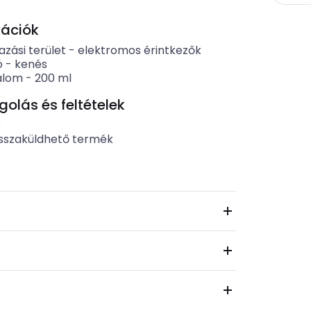
kációk
zási terület
-
elektromos érintkezők
ó
-
kenés
alom
-
200
ml
lás és feltételek
b
sszaküldhető termék