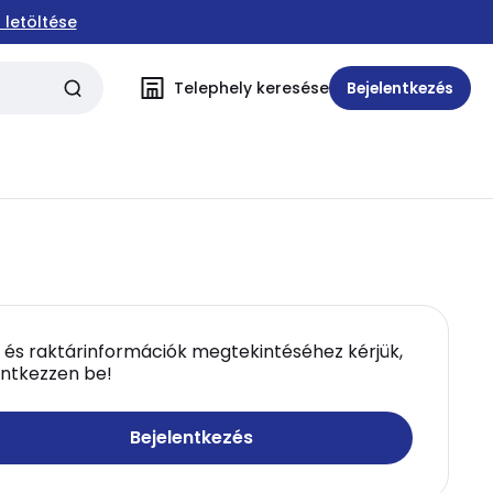
 letöltése
Telephely keresése
Bejelentkezés
 és raktárinformációk megtekintéséhez kérjük,
entkezzen be!
Bejelentkezés