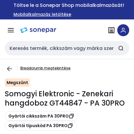
Ugrás a
Ugrás a
Töltse le a Sonepar Shop mobilalkalmazását!
navigációhoz
tartalomra
Mobilalkalmazás letöltése
Keresési bemenet
Breadcrumb megtekintése
Megszűnt
Somogyi Elektronic - Zenekari
hangdoboz GT44847 - PA 30PRO
Másolás
Gyártói cikkszám PA 30PRO
Másolás
Gyártói típuskód PA 30PRO