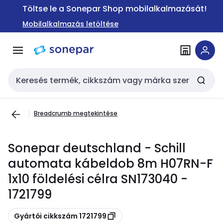
Ugrás a
Ugrás a
Töltse le a Sonepar Shop mobilalkalmazását!
navigációhoz
tartalomra
Mobilalkalmazás letöltése
Keresési bemenet
Breadcrumb megtekintése
Sonepar deutschland - Schill
automata kábeldob 8m H07RN-F
1x10 földelési célra SN173040 -
1721799
Másolás
Gyártói cikkszám 1721799