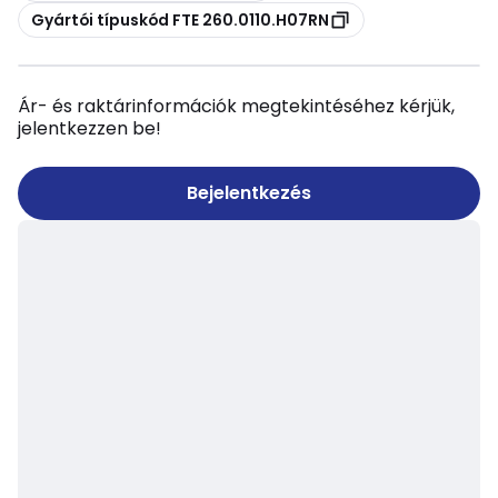
Másolás
Gyártói típuskód FTE 260.0110.H07RN
Ár- és raktárinformációk megtekintéséhez kérjük,
jelentkezzen be!
Bejelentkezés