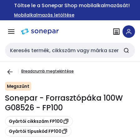
Ugrás a
Ugrás a
Töltse le a Sonepar Shop mobilalkalmazását!
navigációhoz
tartalomra
Mobilalkalmazás letöltése
Keresési bemenet
Breadcrumb megtekintése
Megszűnt
Sonepar - Forrasztópáka 100W
G08526 - FP100
Másolás
Gyártói cikkszám FP100
Másolás
Gyártói típuskód FP100