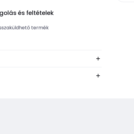
lás és feltételek
b
sszaküldhető termék