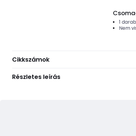
Csomago
1
dara
Nem vi
Cikkszámok
Részletes leírás