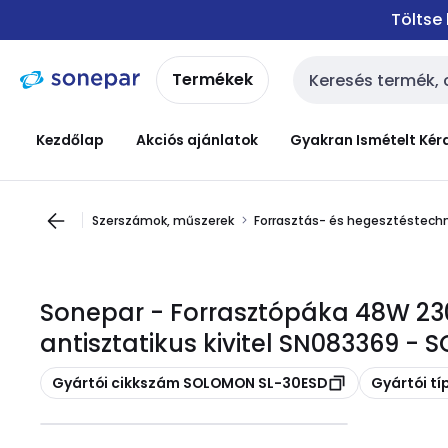
Ugrás a
Ugrás a
Töltse
navigációhoz
tartalomra
Termékek
Keresési bemenet
Kezdőlap
Akciós ajánlatok
Gyakran Ismételt Kér
Szerszámok, műszerek
Forrasztás- és hegesztéstechn
Sonepar - Forrasztópáka 48W 23
antisztatikus kivitel SN083369 
Másolás
Másolás
Gyártói cikkszám SOLOMON SL-30ESD
Gyártói t