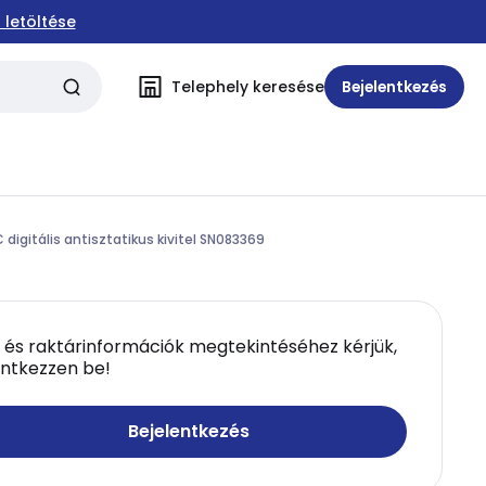
 letöltése
Telephely keresése
Bejelentkezés
gitális antisztatikus kivitel SN083369
 és raktárinformációk megtekintéséhez kérjük,
entkezzen be!
Bejelentkezés