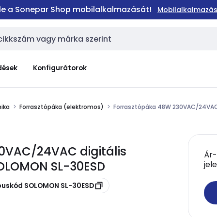
 le a Sonepar Shop mobilalkalmazását!
Mobilalkalmazás
dések
Konfigurátorok
ika
Forrasztópáka (elektromos)
Forrasztópáka 48W 230VAC/24VAC di
0VAC/24VAC digitális
Ár-
- SOLOMON SL-30ESD
jel
ípuskód SOLOMON SL-30ESD